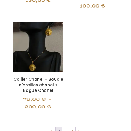
130,00
€
100,00
€
Collier Chanel + Boucle
d’oreilles chanel +
Bague Chanel
75,00
€
–
Plage
200,00
€
de
prix :
75,00 €