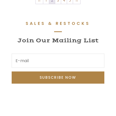
←
1
2
3
4
5
→
à
200,00 €
SALES & RESTOCKS
Join Our Mailing List
SUBSCRIBE NOW